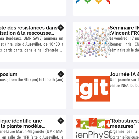
le des résistances dans
Séminaire I
En savoir plus
isation à la rescousse
:Vincent FR
SIEGEL (Univ
Inra Bordeaux, UMR SAVE) animera un
Le vendredi 17 ma
et (Inra, site d'Auzeville), de 10h30 à
Rennes, Inria, C
séminaire sir le thème des réseaux
 Marc Ridet).
participants, dans
Marc Ridet).
mposium
Journée IA 
En savoir plus
louse, from the 4th (pm) to the 5th (am)
Une journée sur l'u
centre INRA Toulou
que identifie une
"Robustness
En savoir plus
 la plante modèle
measures"
arie-Laure Martin-Magniette (UMR MIA-
Organisé par la 
en salle de l'IFR (site d'Auzeville), le
Occitanie-Toulou