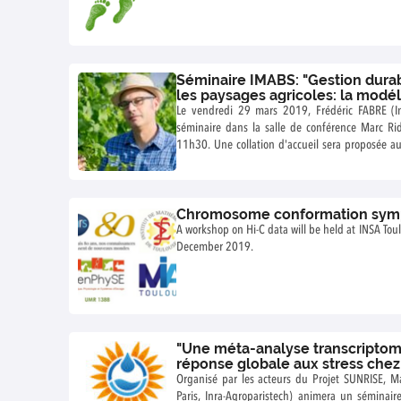
Séminaire IMABS: "Gestion durab
les paysages agricoles: la modél
(?)"
Le vendredi 29 mars 2019, Frédéric FABRE (
séminaire dans la salle de conférence Marc Rid
11h30. Une collation d'accueil sera proposée aux participants, dans le hall d'entrée de
l'Accueil du Centre Inra, à 10h00 (devant la salle
Chromosome conformation sy
A workshop on Hi-C data will be held at INSA Tou
December 2019.
"Une méta-analyse transcriptomi
réponse globale aux stress chez
Arabidopsis"
Organisé par les acteurs du Projet SUNRISE, M
Paris, Inra-Agroparistech) animera un séminaire 