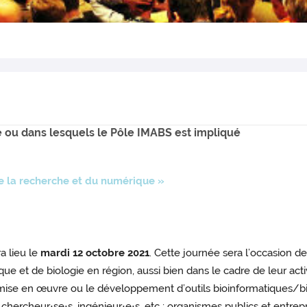
 ou dans lesquels le Pôle IMABS est impliqué
e la recherche et du numérique »
a lieu le
mardi 12 octobre 2021
. Cette journée sera l’occasion 
ique et de biologie en région, aussi bien dans le cadre de leur a
a mise en œuvre ou le développement d’outils bioinformatiques/bi
chercheur⋅se⋅s, ingénieur⋅e⋅s, etc ; organismes publics et entrep