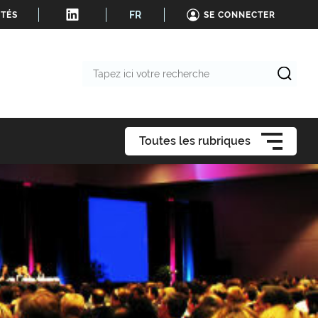
FR
ITÉS
SE CONNECTER
Tapez
ici
votre
recherche
Toutes les rubriques