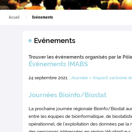
Evénements
Accueil
Evénements
Trouver les événements organisés par le Pôle
Évènements IMABS
24 septembre 2021 :
Journée « Impact carbone d
Journées Bioinfo/Biostat
La prochaine journée régionale Bioinfo/Biostat aur
entre les équipes de bioinformatique, de biostatist
opérationnel, de l’exploitation des données par l
des personnes intéressées en région (étudiant⋅e⋅s, 