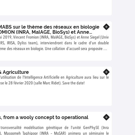
MABS sur le thème des réseaux en biologie
En savoir plus
OMION (INRA, MaIAGE, BioSys) et Anne
. Rennes, Inria, CNRS, IRISA)
i 2019, Vincent Fromion (INRA, MaIAGE, BioSys) et Anne Siegel (Univ
NRS, IRISA, Dyliss team), interviendront dans le cadre d'un double
 en biologie. Une collation d'accueil sera proposée aux
 le hall d'entrée de l'Accueil du Centre Inra, à 10h00 (devant la salle
& Agriculture
En savoir plus
tilisation de l'Intelligence Artificielle en Agriculture aura lieu sur le
se le 28 février 2020 (salle Marc Ridet). Save the date!
, from a wooly concept to operational
En savoir plus
transversalité modélisation génétique de l’unité GenPhySE (Inra
se), Masoomeh Taghipoor (INRA – MoSAR) animera un séminaire le